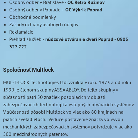
Osobný odber v Bratislave
-
OC Retro Ružinov
Osobný odber v Poprade
-
OC Výkrik Poprad
Obchodné podmienky
Zásady ochrany osobných údajov
Reklamácie
Prehľad služieb
-
núdzové otváranie dverí Poprad - 0905
327 722
Spoločnosť Multlock
MUL-T-LOCK
Technologies Ltd. vznikla v roku 1973 a od roku
1999 je členom skupiny ASSA ABLOY. Do tejto skupiny v
súčasnosti patrí 50 značiek pôsobiacich v oblasti
zabezpečovacích technológií a vstupných otváracích systémov.
V súčasnosti pôsobí Multlock vo viac ako 80 krajinách na
piatich svetadieloch. Vedúce postavenie značky vo vývoji
mechanických zabezpečovacích systémov potvrdzuje viac ako
500 medzinárodných patentov.