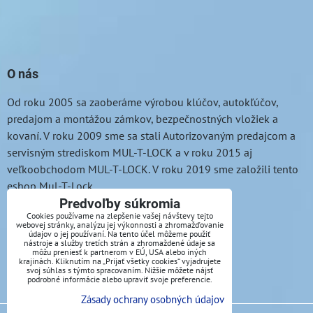
O nás
Od roku 2005 sa zaoberáme výrobou klúčov, autokľúčov,
predajom a montážou zámkov, bezpečnostných vložiek a
kovaní. V roku 2009 sme sa stali Autorizovaným predajcom a
servisným strediskom MUL-T-LOCK a v roku 2015 aj
veľkoobchodom MUL-T-LOCK. V roku 2019 sme založili tento
eshop Mul-T-Lock.
Predvoľby súkromia
mobil
:
0949 010 448
Cookies používame na zlepšenie vašej návštevy tejto
webovej stránky, analýzu jej výkonnosti a zhromažďovanie
údajov o jej používaní. Na tento účel môžeme použiť
e-mail
:
info@eshop-multlock.sk
nástroje a služby tretích strán a zhromaždené údaje sa
môžu preniesť k partnerom v EÚ, USA alebo iných
krajinách. Kliknutím na „Prijať všetky cookies“ vyjadrujete
svoj súhlas s týmto spracovaním. Nižšie môžete nájsť
podrobné informácie alebo upraviť svoje preferencie.
Zásady ochrany osobných údajov