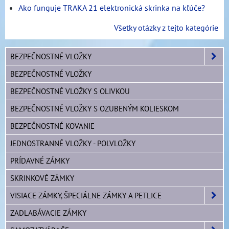
Ako funguje TRAKA 21 elektronická skrinka na kľúče?
Všetky otázky z tejto kategórie
BEZPEČNOSTNÉ VLOŽKY
BEZPEČNOSTNÉ VLOŽKY
BEZPEČNOSTNÉ VLOŽKY S OLIVKOU
BEZPEČNOSTNÉ VLOŽKY S OZUBENÝM KOLIESKOM
BEZPEČNOSTNÉ KOVANIE
JEDNOSTRANNÉ VLOŽKY - POLVLOŽKY
PRÍDAVNÉ ZÁMKY
SKRINKOVÉ ZÁMKY
VISIACE ZÁMKY, ŠPECIÁLNE ZÁMKY A PETLICE
ZADLABÁVACIE ZÁMKY