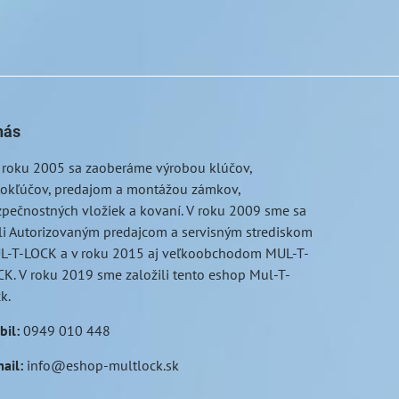
nás
 roku 2005 sa zaoberáme výrobou klúčov,
tokľúčov, predajom a montážou zámkov,
pečnostných vložiek a kovaní. V roku 2009 sme sa
li Autorizovaným predajcom a servisným strediskom
L-T-LOCK a v roku 2015 aj veľkoobchodom MUL-T-
K. V roku 2019 sme založili tento eshop Mul-T-
ck.
bil
:
0949 010 448
ail
:
info@eshop-multlock.sk