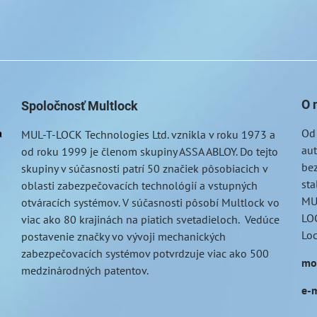
O 
Spoločnosť Multlock
a
Od
MUL-T-LOCK
Technologies Ltd. vznikla v roku 1973 a
au
od roku 1999 je členom skupiny ASSA ABLOY. Do tejto
bez
skupiny v súčasnosti patrí 50 značiek pôsobiacich v
sta
oblasti zabezpečovacích technológií a vstupných
MU
otváracích systémov. V súčasnosti pôsobí Multlock vo
LOC
viac ako 80 krajinách na piatich svetadieloch. Vedúce
Lo
postavenie značky vo vývoji mechanických
zabezpečovacích systémov potvrdzuje viac ako 500
mo
medzinárodných patentov.
e-m