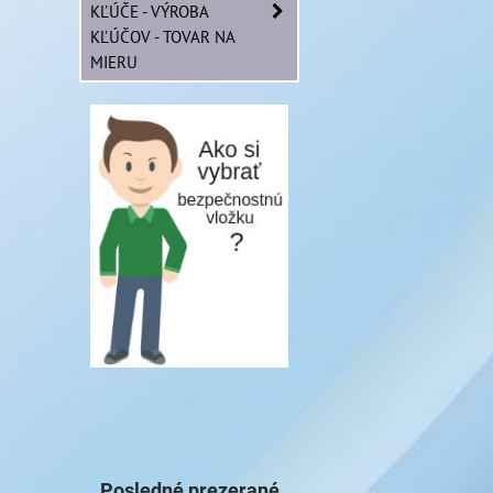
KĽÚČE - VÝROBA
KĽÚČOV - TOVAR NA
MIERU
Posledné prezerané