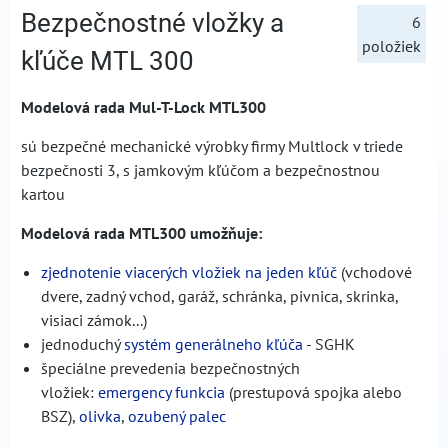
Bezpečnostné vložky a
6
položiek
kľúče MTL 300
Modelová rada Mul-T-Lock MTL300
sú bezpečné mechanické výrobky firmy Multlock v triede
bezpečnosti 3, s jamkovým kľúčom a bezpečnostnou
kartou
Modelová rada MTL300 umožňuje:
zjednotenie viacerých vložiek na jeden kľúč
(vchodové
dvere, zadný vchod, garáž, schránka, pivnica, skrinka,
visiaci zámok...)
jednoduchý
systém generálneho kľúča
- SGHK
špeciálne prevedenia bezpečnostných
vložiek:
emergency funkcia
(prestupová spojka alebo
BSZ),
olivka
,
ozubený palec