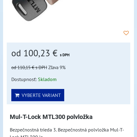
od 100,23 €
s DPH
od 110,15 €
s DPH
Zľava 9%
Dostupnosť:
Skladom
VYBERTE VARIANT
Mul-T-Lock MTL300 polvložka
Bezpečnostná trieda 3. Bezpečnostná polvložka Mul-T-
Lock MTL300 je...