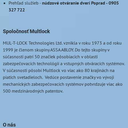
Prehľad služieb
-
núdzové otváranie dverí Poprad - 0905
327 722
Spoločnosť Multlock
MUL-T-LOCK
Technologies Ltd. vznikla v roku 1973 a od roku
1999 je členom skupiny ASSA ABLOY. Do tejto skupiny v
súčasnosti patrí 50 značiek pôsobiacich v oblasti
zabezpečovacích technológií a vstupných otváracích systémov.
V súčasnosti pôsobí Multlock vo viac ako 80 krajinách na
piatich svetadieloch. Vedúce postavenie značky vo vývoji
mechanických zabezpečovacích systémov potvrdzuje viac ako
500 medzinárodných patentov.
O nás