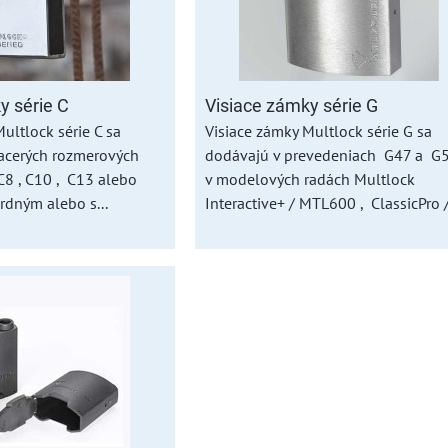
y série C
Visiace zámky série G
ultlock série C sa
Visiace zámky Multlock série G sa
acerých rozmerových
dodávajú v prevedeniach G47 a 
C8 , C10 , C13 alebo
v modelových radách Multlock
rdným alebo s...
Interactive+ / MTL600 , ClassicPro /.