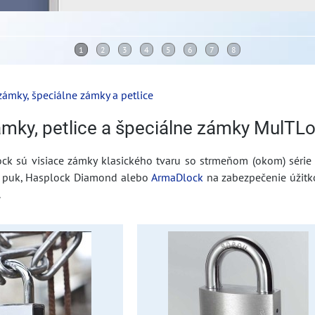
zámky, špeciálne zámky a petlice
ámky, petlice a špeciálne zámky MulTL
ck sú visiace zámky klasického tvaru so strmeňom (okom) série C
 puk, Hasplock Diamond alebo
ArmaDlock
na zabezpečenie úžitko
.