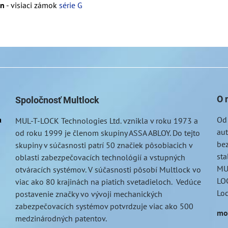
on
- visiaci zámok
série G
O 
Spoločnosť Multlock
a
Od
MUL-T-LOCK
Technologies Ltd. vznikla v roku 1973 a
au
od roku 1999 je členom skupiny ASSA ABLOY. Do tejto
bez
skupiny v súčasnosti patrí 50 značiek pôsobiacich v
sta
oblasti zabezpečovacích technológií a vstupných
MU
otváracích systémov. V súčasnosti pôsobí Multlock vo
LOC
viac ako 80 krajinách na piatich svetadieloch. Vedúce
Lo
postavenie značky vo vývoji mechanických
zabezpečovacích systémov potvrdzuje viac ako 500
mo
medzinárodných patentov.