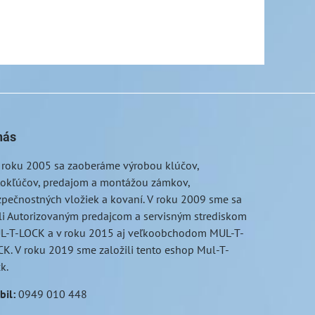
nás
 roku 2005 sa zaoberáme výrobou klúčov,
tokľúčov, predajom a montážou zámkov,
pečnostných vložiek a kovaní. V roku 2009 sme sa
li Autorizovaným predajcom a servisným strediskom
L-T-LOCK a v roku 2015 aj veľkoobchodom MUL-T-
K. V roku 2019 sme založili tento eshop Mul-T-
ck.
bil
:
0949 010 448