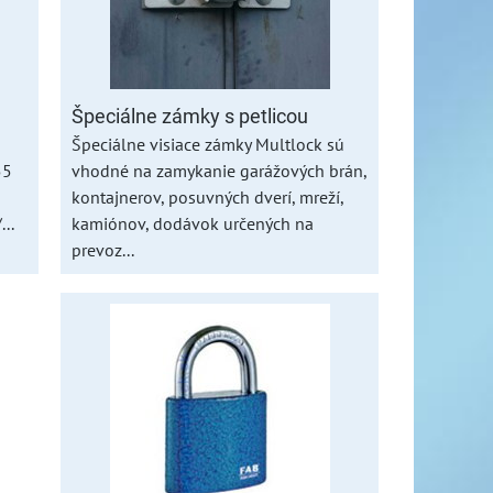
Špeciálne zámky s petlicou
Špeciálne visiace zámky Multlock sú
G55
vhodné na zamykanie garážových brán,
kontajnerov, posuvných dverí, mreží,
..
kamiónov, dodávok určených na
prevoz...