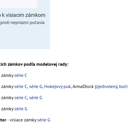
o k visiacim zámkom
proti nepriazni počasia
acich zámkov podľa modelovej rady:
e zámky
série C
e zámky
série C
,
série G
,
Hokejový puk
, ArmaDlock (
zjednotený
,
boč
e zámky
série C
,
série G
e zámky
série G
ator
- visiace zámky
série G