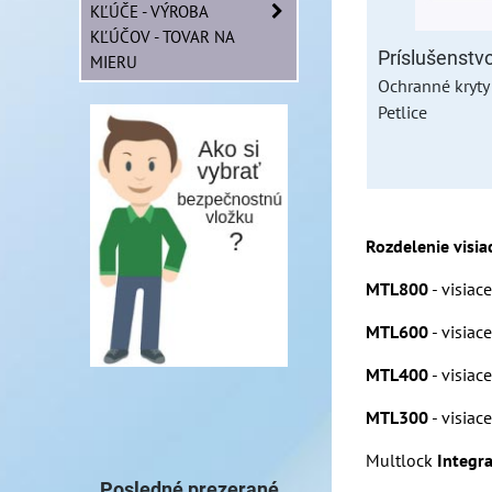
KĽÚČE - VÝROBA
KĽÚČOV - TOVAR NA
Príslušenstv
MIERU
Ochranné kryty 
Petlice
Rozdelenie visi
MTL800
- visiac
MTL600
- visiac
MTL400
- visiac
MTL300
- visiac
Multlock
Integr
Posledné prezerané