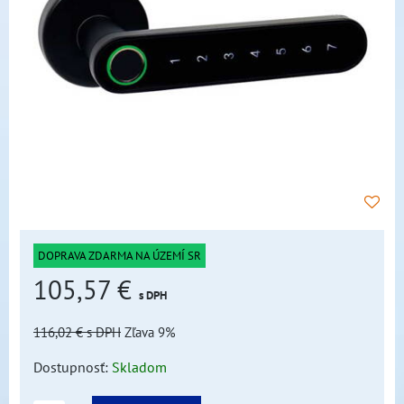
DOPRAVA ZDARMA NA ÚZEMÍ SR
105,57 €
s DPH
116,02 €
s DPH
Zľava 9%
Dostupnosť:
Skladom