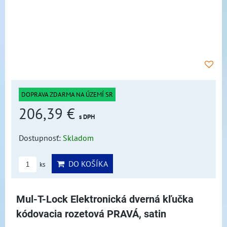
DOPRAVA ZDARMA NA ÚZEMÍ SR
206,39 €
s DPH
Dostupnosť:
Skladom
DO KOŠÍKA
ks
Mul-T-Lock Elektronická dverná kľučka
kódovacia rozetová PRAVÁ, satin