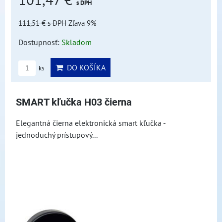
s DPH
111,51 €
s DPH
Zľava 9%
Dostupnosť:
Skladom
DO KOŠÍKA
ks
SMART kľučka H03 čierna
Elegantná čierna elektronická smart kľučka -
jednoduchý prístupový...