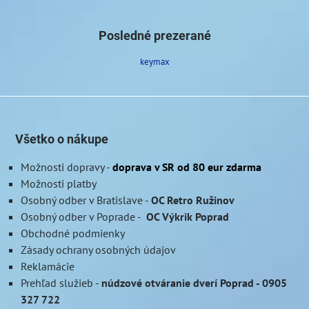
Posledné prezerané
keymax
Všetko o nákupe
Možnosti dopravy
-
doprava v SR od 80 eur zdarma
Možnosti platby
Osobný odber v Bratislave
-
OC Retro Ružinov
Osobný odber v Poprade
-
OC Výkrik Poprad
Obchodné podmienky
Zásady ochrany osobných údajov
Reklamácie
Prehľad služieb
-
núdzové otváranie dverí Poprad - 0905
327 722