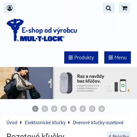
E-shop od výrobcu
Produkty
Menu
Úvod
Elektronické kľučky
Dverové kľučky rozetové
Rozetové kľučky
4
Položky