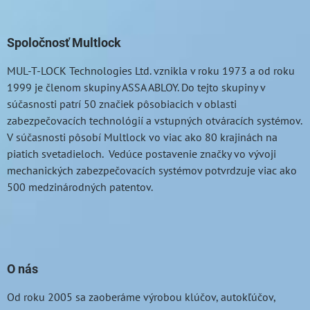
Spoločnosť Multlock
MUL-T-LOCK
Technologies Ltd. vznikla v roku 1973 a od roku
1999 je členom skupiny ASSA ABLOY. Do tejto skupiny v
súčasnosti patrí 50 značiek pôsobiacich v oblasti
zabezpečovacích technológií a vstupných otváracích systémov.
V súčasnosti pôsobí Multlock vo viac ako 80 krajinách na
piatich svetadieloch. Vedúce postavenie značky vo vývoji
mechanických zabezpečovacích systémov potvrdzuje viac ako
500 medzinárodných patentov.
O nás
Od roku 2005 sa zaoberáme výrobou klúčov, autokľúčov,