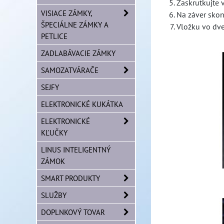
Zaskrutkujte 
VISIACE ZÁMKY,
Na záver skon
ŠPECIÁLNE ZÁMKY A
Vložku vo dve
PETLICE
ZADLABÁVACIE ZÁMKY
SAMOZATVÁRAČE
SEJFY
ELEKTRONICKÉ KUKÁTKA
ELEKTRONICKÉ
KĽUČKY
LINUS INTELIGENTNÝ
ZÁMOK
SMART PRODUKTY
SLUŽBY
DOPLNKOVÝ TOVAR