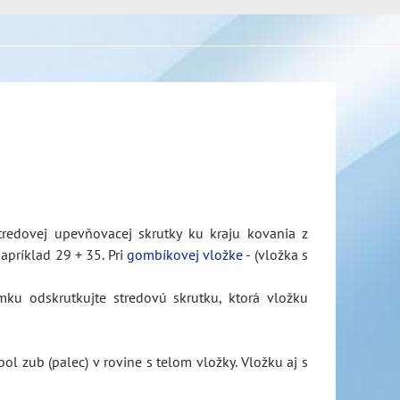
stredovej upevňovacej skrutky ku kraju kovania z
napríklad 29 + 35. Pri
gombíkovej vložke
- (vložka s
mku odskrutkujte stredovú skrutku, ktorá vložku
l zub (palec) v rovine s telom vložky. Vložku aj s