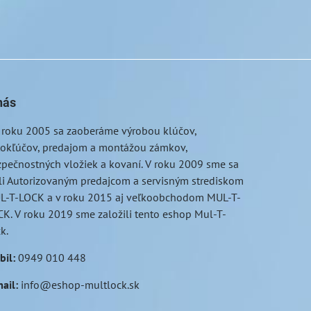
nás
 roku 2005 sa zaoberáme výrobou klúčov,
tokľúčov, predajom a montážou zámkov,
pečnostných vložiek a kovaní. V roku 2009 sme sa
li Autorizovaným predajcom a servisným strediskom
L-T-LOCK a v roku 2015 aj veľkoobchodom MUL-T-
K. V roku 2019 sme založili tento eshop Mul-T-
ck.
bil
:
0949 010 448
ail
:
info@eshop-multlock.sk