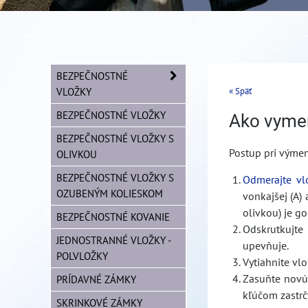
BEZPEČNOSTNÉ
VLOŽKY
« Späť
BEZPEČNOSTNÉ VLOŽKY
Ako vymen
BEZPEČNOSTNÉ VLOŽKY S
Postup pri výmen
OLIVKOU
BEZPEČNOSTNÉ VLOŽKY S
Odmerajte vl
OZUBENÝM KOLIESKOM
vonkajšej (A) 
olivkou) je go
BEZPEČNOSTNÉ KOVANIE
Odskrutkujte
JEDNOSTRANNÉ VLOŽKY -
upevňuje.
POLVLOŽKY
Vytiahnite vl
Zasuňte novú 
PRÍDAVNÉ ZÁMKY
kľúčom zastr
SKRINKOVÉ ZÁMKY