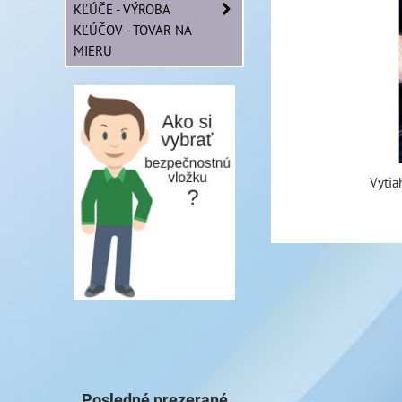
KĽÚČE - VÝROBA
KĽÚČOV - TOVAR NA
MIERU
Vytia
Posledné prezerané