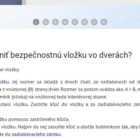
iť bezpečnostnú vložku vo dverách?
e vložky:
ožku
. Jej rozmer sa skladá z dvoch čísel: zo vzdialenosti od 
a z vnútornej (B) strany dvier. Rozmer sa potom uvádza ako A + B, 
mbík (olivka) na vnútornej teda interiérovej strane.
 starú vložku. Zastrčte kľúč do vložky a zo zadlabávacieho zá
ožku pomocou zastrčeného kľúča.
vložku. Najprv do nej zasuňte kľúč a otočte bubienkom tak, aby bo
čte do
zadlabávacieho zámku
.