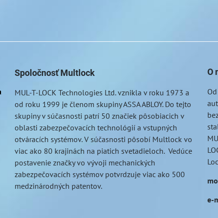
O 
Spoločnosť Multlock
a
Od
MUL-T-LOCK
Technologies Ltd. vznikla v roku 1973 a
au
od roku 1999 je členom skupiny ASSA ABLOY. Do tejto
bez
skupiny v súčasnosti patrí 50 značiek pôsobiacich v
sta
oblasti zabezpečovacích technológií a vstupných
MU
otváracích systémov. V súčasnosti pôsobí Multlock vo
LOC
viac ako 80 krajinách na piatich svetadieloch. Vedúce
Lo
postavenie značky vo vývoji mechanických
zabezpečovacích systémov potvrdzuje viac ako 500
mo
medzinárodných patentov.
e-m