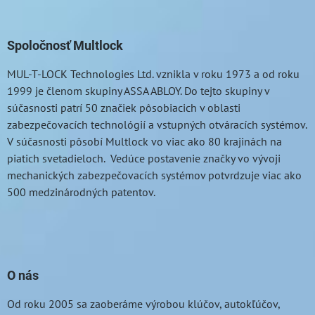
Spoločnosť Multlock
MUL-T-LOCK
Technologies Ltd. vznikla v roku 1973 a od roku
1999 je členom skupiny ASSA ABLOY. Do tejto skupiny v
súčasnosti patrí 50 značiek pôsobiacich v oblasti
zabezpečovacích technológií a vstupných otváracích systémov.
V súčasnosti pôsobí Multlock vo viac ako 80 krajinách na
piatich svetadieloch. Vedúce postavenie značky vo vývoji
mechanických zabezpečovacích systémov potvrdzuje viac ako
500 medzinárodných patentov.
O nás
Od roku 2005 sa zaoberáme výrobou klúčov, autokľúčov,