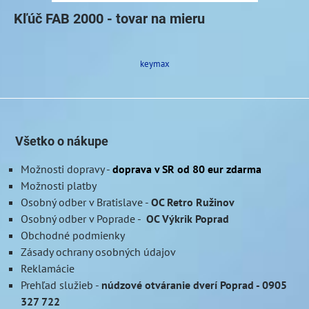
Kľúč FAB 2000 - tovar na mieru
keymax
Všetko o nákupe
Možnosti dopravy
-
doprava v SR od 80 eur zdarma
Možnosti platby
Osobný odber v Bratislave
-
OC Retro Ružinov
Osobný odber v Poprade
-
OC Výkrik Poprad
Obchodné podmienky
Zásady ochrany osobných údajov
Reklamácie
Prehľad služieb
-
núdzové otváranie dverí Poprad - 0905
327 722