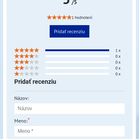
/5
1 hodnotení
Pridať recenziu
1 x
0 x
0 x
0 x
0 x
Pridať recenziu
Názov:
*
Meno: