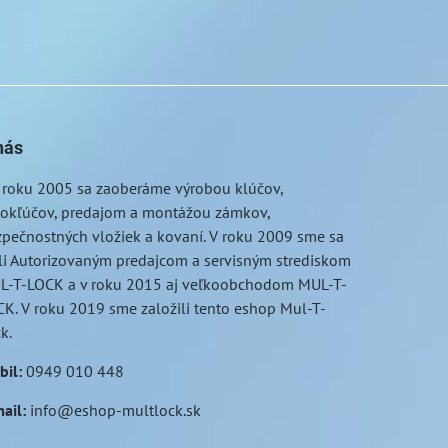
nás
 roku 2005 sa zaoberáme výrobou klúčov,
tokľúčov, predajom a montážou zámkov,
pečnostných vložiek a kovaní. V roku 2009 sme sa
li Autorizovaným predajcom a servisným strediskom
L-T-LOCK a v roku 2015 aj veľkoobchodom MUL-T-
K. V roku 2019 sme založili tento eshop Mul-T-
ck.
bil
:
0949 010 448
ail
:
info@eshop-multlock.sk