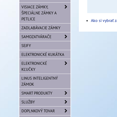
VISIACE ZÁMKY,
ŠPECIÁLNE ZÁMKY A
PETLICE
Ako si vybrať 
ZADLABÁVACIE ZÁMKY
SAMOZATVÁRAČE
SEJFY
ELEKTRONICKÉ KUKÁTKA
ELEKTRONICKÉ
KĽUČKY
LINUS INTELIGENTNÝ
ZÁMOK
SMART PRODUKTY
SLUŽBY
DOPLNKOVÝ TOVAR