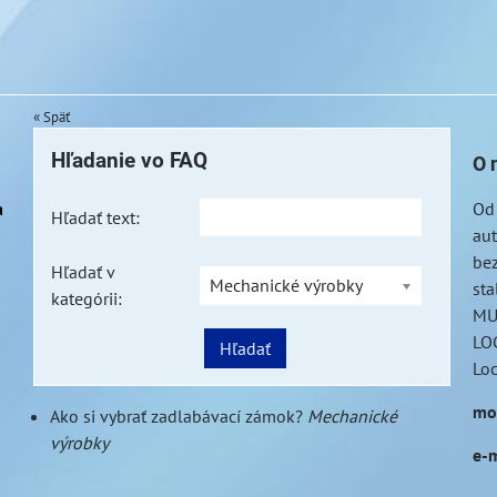
« Späť
Hľadanie vo FAQ
O 
a
Od
Hľadať text:
au
bez
Hľadať v
Mechanické výrobky
sta
kategórii:
MU
LOC
Hľadať
Lo
mo
Ako si vybrať zadlabávací zámok?
Mechanické
výrobky
e-m