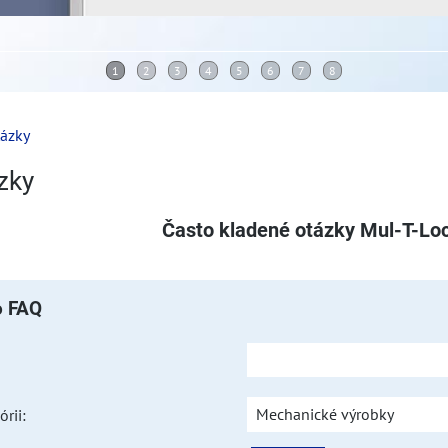
tázky
zky
Často kladené otázky Mul-T-Lo
o FAQ
Mechanické výrobky
rii: