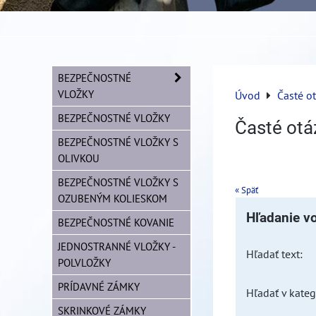
BEZPEČNOSTNÉ
VLOŽKY
Úvod
Časté o
BEZPEČNOSTNÉ VLOŽKY
Časté otá
BEZPEČNOSTNÉ VLOŽKY S
OLIVKOU
BEZPEČNOSTNÉ VLOŽKY S
« Späť
OZUBENÝM KOLIESKOM
Hľadanie v
BEZPEČNOSTNÉ KOVANIE
JEDNOSTRANNÉ VLOŽKY -
Hľadať text:
POLVLOŽKY
PRÍDAVNÉ ZÁMKY
Hľadať v kategó
SKRINKOVÉ ZÁMKY