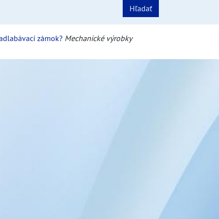
Hľadať
zadlabávací zámok?
Mechanické výrobky