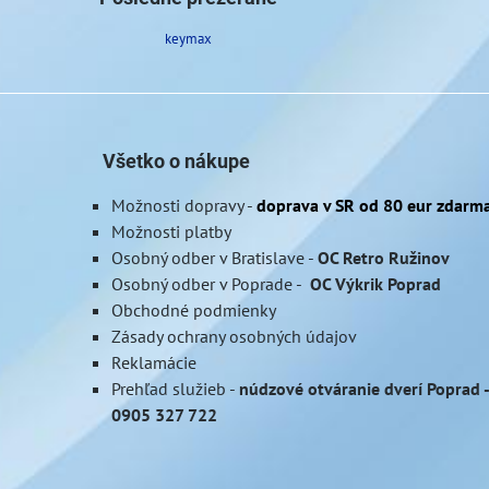
keymax
Všetko o nákupe
Možnosti dopravy
-
doprava v SR od 80 eur zdarm
Možnosti platby
Osobný odber v Bratislave
-
OC Retro Ružinov
Osobný odber v Poprade
-
OC Výkrik Poprad
Obchodné podmienky
Zásady ochrany osobných údajov
Reklamácie
Prehľad služieb
-
núdzové otváranie dverí Poprad -
0905 327 722