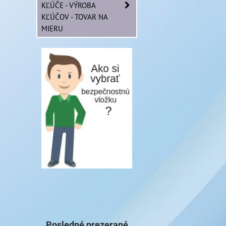
KĽÚČE - VÝROBA
KĽÚČOV - TOVAR NA
MIERU
Posledné prezerané