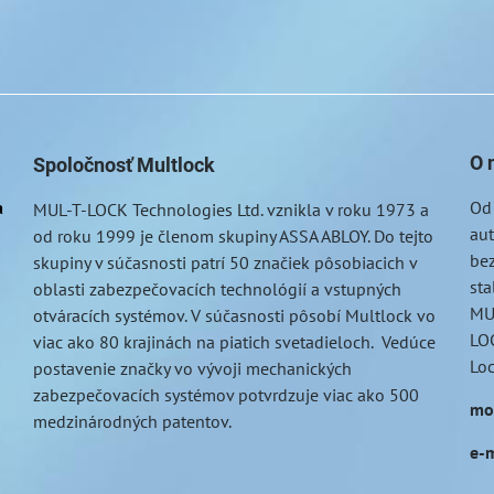
O 
Spoločnosť Multlock
a
Od
MUL-T-LOCK
Technologies Ltd. vznikla v roku 1973 a
au
od roku 1999 je členom skupiny ASSA ABLOY. Do tejto
bez
skupiny v súčasnosti patrí 50 značiek pôsobiacich v
sta
oblasti zabezpečovacích technológií a vstupných
MU
otváracích systémov. V súčasnosti pôsobí Multlock vo
LOC
viac ako 80 krajinách na piatich svetadieloch. Vedúce
Lo
postavenie značky vo vývoji mechanických
zabezpečovacích systémov potvrdzuje viac ako 500
mo
medzinárodných patentov.
e-m