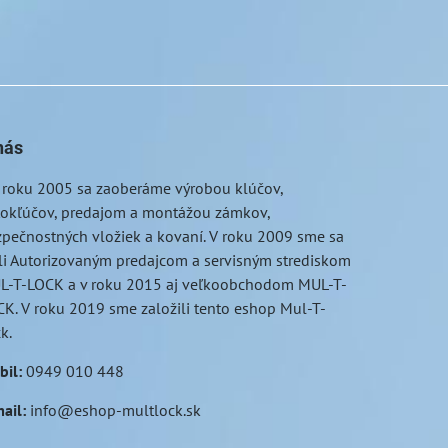
nás
 roku 2005 sa zaoberáme výrobou klúčov,
tokľúčov, predajom a montážou zámkov,
pečnostných vložiek a kovaní. V roku 2009 sme sa
li Autorizovaným predajcom a servisným strediskom
L-T-LOCK a v roku 2015 aj veľkoobchodom MUL-T-
K. V roku 2019 sme založili tento eshop Mul-T-
ck.
bil
:
0949 010 448
ail
:
info@eshop-multlock.sk