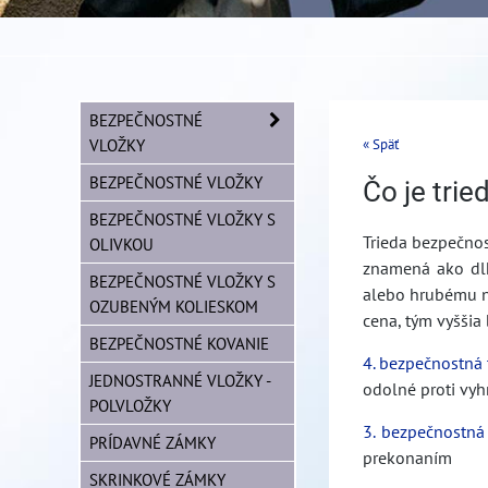
BEZPEČNOSTNÉ
VLOŽKY
« Späť
BEZPEČNOSTNÉ VLOŽKY
Čo je tri
BEZPEČNOSTNÉ VLOŽKY S
Trieda bezpečnos
OLIVKOU
znamená ako dlh
BEZPEČNOSTNÉ VLOŽKY S
alebo hrubému ná
OZUBENÝM KOLIESKOM
cena, tým vyššia 
BEZPEČNOSTNÉ KOVANIE
4. bezpečnostná 
JEDNOSTRANNÉ VLOŽKY -
odolné proti vyh
POLVLOŽKY
3. bezpečnostná 
PRÍDAVNÉ ZÁMKY
prekonaním
SKRINKOVÉ ZÁMKY