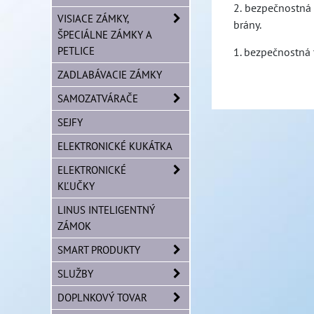
2. bezpečnostná
VISIACE ZÁMKY,
brány.
ŠPECIÁLNE ZÁMKY A
PETLICE
1. bezpečnostná 
ZADLABÁVACIE ZÁMKY
SAMOZATVÁRAČE
SEJFY
ELEKTRONICKÉ KUKÁTKA
ELEKTRONICKÉ
KĽUČKY
LINUS INTELIGENTNÝ
ZÁMOK
SMART PRODUKTY
SLUŽBY
DOPLNKOVÝ TOVAR