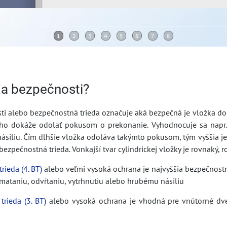
eda bezpečnosti?
ti alebo bezpečnostná trieda označuje aká bezpečná je vložka do
o dokáže odolať pokusom o prekonanie. Vyhodnocuje sa napr. o
siliu. Čím dlhšie vložka odoláva takýmto pokusom, tým vyššia je j
bezpečnostná trieda. Vonkajší tvar cylindrickej vložky je rovnaký, r
trieda
(4. BT)
alebo veľmi vysoká ochrana je najvyššia bezpečnostn
mataniu, odvŕtaniu, vytrhnutiu alebo hrubému násiliu
trieda
(3. BT)
alebo vysoká ochrana je vhodná pre vnútorné dve