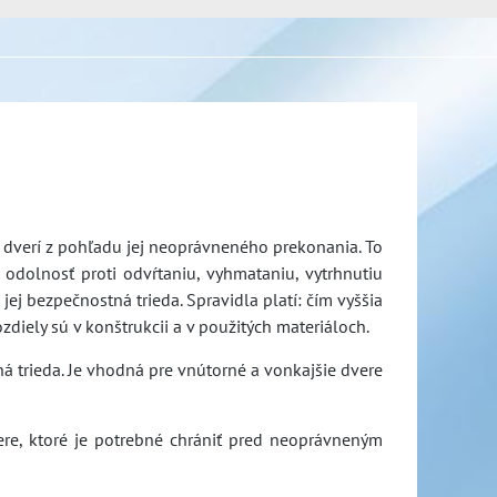
 dverí z pohľadu jej neoprávneného prekonania. To
dolnosť proti odvŕtaniu, vyhmataniu, vytrhnutiu
ej bezpečnostná trieda. Spravidla platí: čím vyššia
ozdiely sú v konštrukcii a v použitých materiáloch.
á trieda. Je vhodná pre vnútorné a vonkajšie dvere
re, ktoré je potrebné chrániť pred neoprávneným